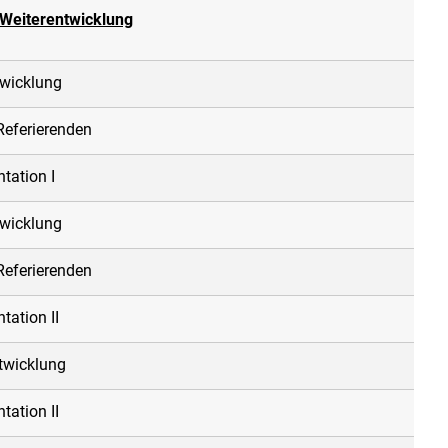
 Weiterentwicklung
twicklung
Referierenden
tation I
twicklung
Referierenden
ation II
twicklung
ation II