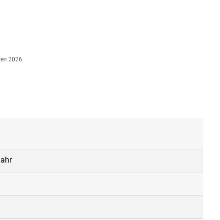
ES
DIE GEMEINDE
KITA
ORTSTEILE
FREIZ
ten 2026
jahr