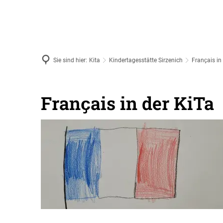
AKTUELL
Sie sind hier:
Kita
Kindertagesstätte Sirzenich
Franҫais in
Franҫais in der KiTa