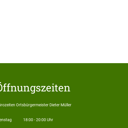
Öffnungszeiten
rozeiten Ortsbürgermeister Dieter Müller
Bürozeiten Ortsbürgermeister D
enstag
18:00
-
20:00
Uhr
Von 18:00 bis 20:00 Uhr